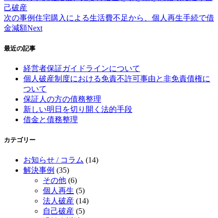
己破産
次の事例
住宅購入による生活費不足から、個人再生手続で借
金減額
Next
最近の記事
経営者保証ガイドラインについて
個人破産制度における免責不許可事由と非免責債権に
ついて
保証人の方の債務整理
新しい明日を切り開く法的手段
借金と債務整理
カテゴリー
お知らせ / コラム
(14)
解決事例
(35)
その他
(6)
個人再生
(5)
法人破産
(14)
自己破産
(5)