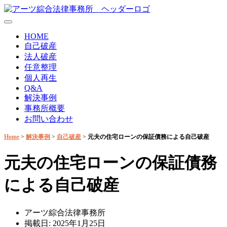
コ
ン
テ
HOME
ン
自己破産
ツ
法人破産
に
任意整理
ス
個人再生
キ
Q&A
ッ
解決事例
プ
事務所概要
お問い合わせ
Home
>
解決事例
>
自己破産
>
元夫の住宅ローンの保証債務による自己破産
元夫の住宅ローンの保証債務
による自己破産
アーツ綜合法律事務所
掲載日:
2025年1月25日